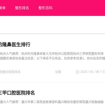
榜单
整形排名
整形百科
的隆鼻医生排行
杭州人气推荐：杭州时光隆鼻修复义乌市杭州口腔医院杭州三甲医院整形科排
国整形美容协会备注信息：以下排名不分先后，仅供参考目录1、杭州出名的
院整形医院排名
访客
2023 / 05 / 08
7:3
浙江整形医生
浙江著名医院
三甲口腔医院排名
嘉兴人气推荐：嘉兴市第二医院皮肤美容科嘉兴眼综合整形医院嘉兴吸脂抽脂