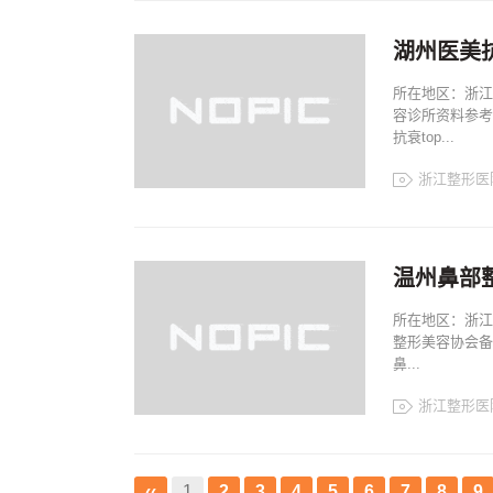
浙江整形案例
浙江整形排名
湖州医美抗
所在地区：浙江
容诊所资料参考
抗衰top...
浙江整形医
浙江整形医院
浙江整形案例
浙江整形排名
温州鼻部
所在地区：浙江
整形美容协会备
鼻...
浙江整形医
浙江整形医院
浙江整形案例
‹‹
1
2
3
4
5
6
7
8
9
浙江整形排名