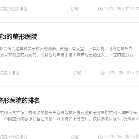
院整形医院排名
访客
2023 / 05 / 07
16:2
浙江整形医生
浙江著名医院
前3的整形医院
大都会听到这样称赞于杭州的词语，就是上有天堂，下有苏杭，可谓在杭州当
直以来都是较为高的，而且近几年当中这个城市也更加注入了一定的整形力
院整形排名
访客
2023 / 05 / 07
7:3
浙江整形医生
浙江著名医院
整形医院的排名
杭州人气推荐：杭州瑞丽整形美容医院杭州悦可整形美容医院杭州米洋医疗美
：中国整形美容协会备注信息：以下排名不分先后，仅供参考目录1、杭州私
院整形医院排名
访客
2023 / 05 / 06
20:0