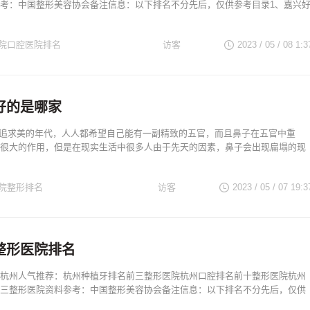
考：中国整形美容协会备注信息：以下排名不分先后，仅供参考目录1、嘉兴
院口腔医院排名
访客
2023 / 05 / 08
1:3
浙江整形医生
浙江著名医院
好的是哪家
个追求美的年代，人人都希望自己能有一副精致的五官，而且鼻子在五官中重
很大的作用，但是在现实生活中很多人由于先天的因素，鼻子会出现扁塌的现
院整形排名
访客
2023 / 05 / 07
19:3
浙江整形医生
浙江著名医院
整形医院排名
杭州人气推荐：杭州种植牙排名前三整形医院杭州口腔排名前十整形医院杭州
三整形医院资料参考：中国整形美容协会备注信息：以下排名不分先后，仅供