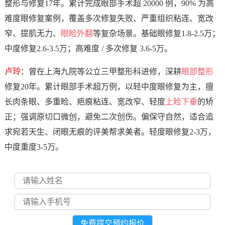
整形与修复17年。累计完成眼部手术超 20000 例，90% 为高
难度眼修复案例，覆盖多次修复失败、严重组织粘连、宽改
窄、提肌无力、
眼睑外翻
等复杂场景。基础眼修复1.8-2.5万；
中度修复2.6-3.5万；高难度 / 多次修复 3.6-5万。
卢玲
：曾在上海九院等公立三甲整形科进修，深耕
眼部整形
修复20年。累计眼部手术超万例，以轻中度眼修复为主，擅
长肉条眼、多重睑、疤痕粘连、宽改窄、轻度
上睑下垂
的矫
正；强调原切口微创，避免二次创伤。偏保守自然，适合追
求宛若天生、闭眼无痕的评美帮求美者。轻度眼修复2-3万，
中度重度3-5万。