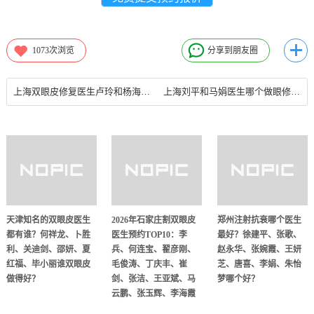
1073
次浏览
分享到朋友圈
上海双眼皮修复医生卢玲和杨海平哪个修复双眼皮好？
上海刘平和马娟医生哪个做眼修复技术好？刘平和马娟做眼修复案例对比
天津知名的双眼皮医生
2026年石家庄割双眼皮
郑州注射抗衰哪个医生
都有谁？何祥龙、卜胜
医生预约TOP10：李
最好？徐建平、张歌、
利、关迪剑、邵妍、夏
兵、何连宝、翟彦刚、
赵永华、张婉霞、王妍
红福、毕小丽谁双眼皮
毛俊涛、丁庆丰、崔
芝、唐喜、李娟、朱怡
做得好？
剑、张洁、王亚斌、马
梦哪个好？
云鹏、张玉辉、李海霞