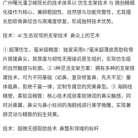
广州曙光潘卫峰院长的技术体系以 仿生支架技术 与 微创精细
化操作为核心，兼顾稳固性、自然感与功能完整性，尤其擅
长肋软骨鼻综合与高难度修复，形成独特技术优势。
技术：4C生态双穹拱支架技术 鼻尖上的艺术
① 超薄仿生，毫米级精度：独家采用0.7毫米超薄皮质肋软骨
片搭建鼻尖，其厚度与韧性无限接近原生组织，实现仿生级
的自然触感与轮廓。② 5种灵活支架方案：拥有多种的支架搭
建技术，可为不同基础（初鼻、复杂修复鼻、先天不足）量
体裁鼻，拒绝千篇一律，定制专属您的完美鼻型。③ 海鸥线
精塑，柔软且精致：核心技术成就柔软弹润的鼻尖触感，同
时对鼻翼、鼻尖与鼻小柱间的海鸥线进行美学微雕，实现兼
顾灵动与精致的妈生效果。
技术：超微无感取肋技术 鼻整形领域的标杆