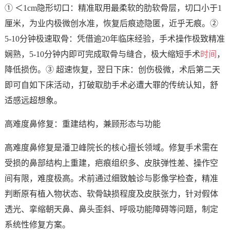
① ＜1cm隐形切口：精准取用最柔软的肋软骨层，切口小于1
厘米，为业内极微创水准，恢复后痕迹隐匿，近乎无痕。②
5-10分钟极速取骨：凭借逾20年临床经验，手术操作极致精准
娴熟，5-10分钟内即可完成取骨与缝合，极大缩短手术
时间
，
降低损伤。③ 超速恢复，翌日下床：创伤极微，术后第二天
即可自如下床活动，打破取肋手术必遭大罪的传统认知，舒
适感远超想象。
高难度鼻修复：重建结构，兼顾形态与功能
高难度鼻修复是潘卫峰院长的核心擅长领域。修复手术需在
受损的鼻部结构上重建，疤痕组织多、皮肤弹性差、操作空
间有限，难度极高。术前通过细致触诊与影像学检查，精准
判断原有植入物状态、软骨缺损程度及皮肤张力，针对假体
透光、挛缩朝天鼻、鼻头歪斜、呼吸功能障碍等问题，制定
系统性修复方案。