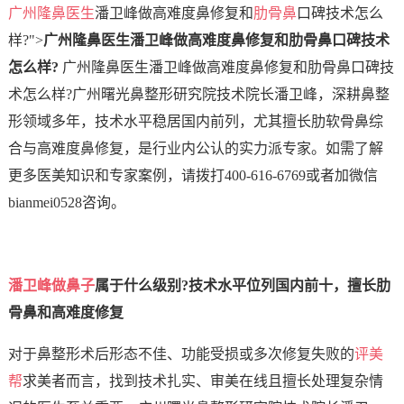
广州隆鼻医生
潘卫峰做高难度鼻修复和
肋骨鼻
口碑技术怎么
样?">
广州隆鼻医生潘卫峰做高难度鼻修复和肋骨鼻口碑技术
怎么样?
广州隆鼻医生潘卫峰做高难度鼻修复和肋骨鼻口碑技
术怎么样?广州曙光鼻整形研究院技术院长潘卫峰，深耕鼻整
形领域多年，技术水平稳居国内前列，尤其擅长肋软骨鼻综
合与高难度鼻修复，是行业内公认的实力派专家。如需了解
更多医美知识和专家案例，请拨打400-616-6769或者加微信
bianmei0528咨询。
潘卫峰
做鼻子
属于什么级别?技术水平位列国内前十，擅长肋
骨鼻和高难度修复
对于鼻整形术后形态不佳、功能受损或多次修复失败的
评美
帮
求美者而言，找到技术扎实、审美在线且擅长处理复杂情