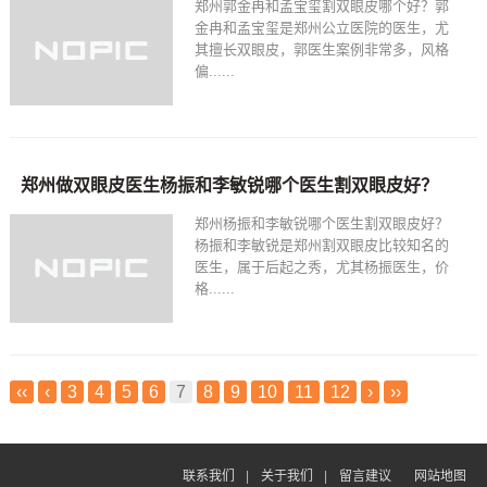
郑州郭金冉和孟宝玺割双眼皮哪个好？郭
金冉和孟宝玺是郑州公立医院的医生，尤
其擅长双眼皮，郭医生案例非常多，风格
偏......
郑州做双眼皮医生杨振和李敏锐哪个医生割双眼皮好？
郑州杨振和李敏锐哪个医生割双眼皮好？
杨振和李敏锐是郑州割双眼皮比较知名的
医生，属于后起之秀，尤其杨振医生，价
格......
‹‹
‹
3
4
5
6
7
8
9
10
11
12
›
››
联系我们
|
关于我们
|
留言建议
网站地图